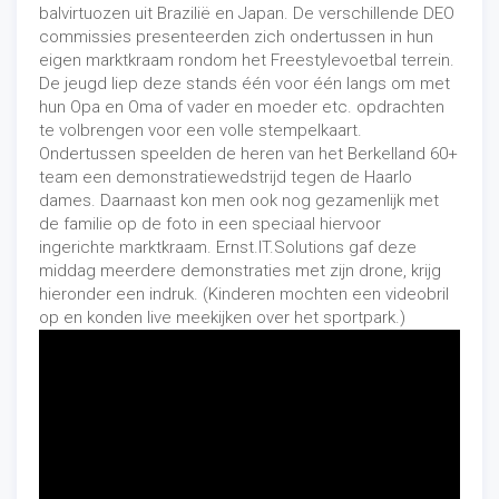
balvirtuozen uit Brazilië en Japan. De verschillende DEO
commissies presenteerden zich ondertussen in hun
eigen marktkraam rondom het Freestylevoetbal terrein.
De jeugd liep deze stands één voor één langs om met
hun Opa en Oma of vader en moeder etc. opdrachten
te volbrengen voor een volle stempelkaart.
Ondertussen speelden de heren van het Berkelland 60+
team een demonstratiewedstrijd tegen de Haarlo
dames. Daarnaast kon men ook nog gezamenlijk met
de familie op de foto in een speciaal hiervoor
ingerichte marktkraam.
Ernst.IT.Solutions
gaf deze
middag meerdere demonstraties met zijn drone, krijg
hieronder een indruk. (Kinderen mochten een videobril
op en konden live meekijken over het sportpark.)