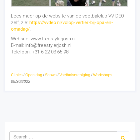
Lees meer op de website van de voetbalclub VV DEO
zelf, zie:
https://vvdeo.nl/volop-vertier-bij-opa-en-
omadag/
.
Website: www.freestylerjosh.nl
E-mail: info@freestylerjosh.nl
Telefoon: +31 6 22 03 65 98
Clinics
/
Open dag
/
Shows
/
Voetbalvereniging
/
Workshops
-
09/30/2022