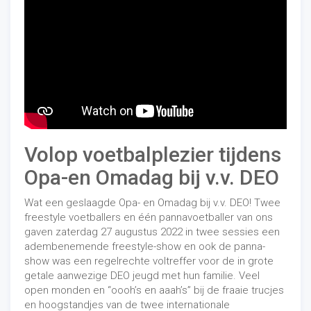
Volop voetbalplezier tijdens
Opa-en Omadag bij v.v. DEO
Wat een geslaagde Opa- en Omadag bij v.v. DEO! Twee
freestyle voetballers en één pannavoetballer van
ons
gaven zaterdag 27 augustus 2022 in twee sessies een
adembenemende freestyle-show en ook de panna-
show was een regelrechte voltreffer voor de in grote
getale aanwezige DEO jeugd met hun familie. Veel
open monden en “oooh’s en aaah’s” bij de fraaie trucjes
en hoogstandjes van de twee internationale