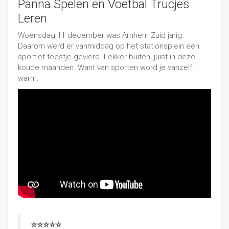
Panna Spelen en Voetbal Trucjes
Leren
Woensdag 11 december was Arnhem Zuid jarig.
Daarom werd er vanmiddag op het stationsplein een
sportief feestje gevierd. Lekker buiten, juist in deze
koude maanden. Want van sporten word je vanzelf
warm.
⭐
⭐
⭐
⭐
⭐