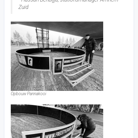
Zuid
Opbouw Pannakooi