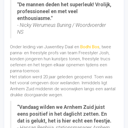
"De mannen deden het superleuk! Vrolijk,
professioneel en met veel
enthousiasme."
- Nicky Werumeus Buning / Woordvoerder
NS
Onder leiding van Juwentley Daal en
Bodhi Bos
, twee
panna- en freestyle profs van team Freestyler Josh,
konden jongeren hun kunstjes tonen, freestyle trucs
oefenen en het tegen elkaar opnemen tijdens een
panna-toernooi.
Het station werd 20 jaar geleden geopend. Toen was
het vooral omgeven door weilanden. Inmiddels ligt
Arnhem Zuid middenin de woonwijken langs een aantal
drukke doorgaande wegen.
“Vandaag wilden we Arnhem Zuid juist
eens positief in het daglicht zetten. En
dat is gelukt, het is hier echt een feestje.
- Hassan Benbijja, stationsmanager Arnhem