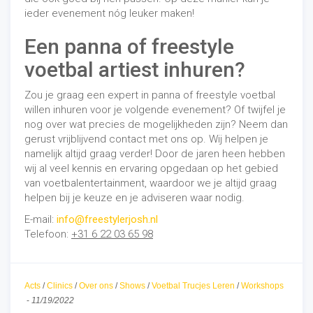
ieder evenement nóg leuker maken!
Een panna of freestyle
voetbal artiest inhuren?
Zou je graag een expert in panna of freestyle voetbal
willen inhuren voor je volgende evenement? Of twijfel je
nog over wat precies de mogelijkheden zijn? Neem dan
gerust vrijblijvend contact met ons op. Wij helpen je
namelijk altijd graag verder! Door de jaren heen hebben
wij al veel kennis en ervaring opgedaan op het gebied
van voetbalentertainment, waardoor we je altijd graag
helpen bij je keuze en je adviseren waar nodig.
E-mail:
info@freestylerjosh.nl
Telefoon:
+31 6 22 03 65 98
Acts
/
Clinics
/
Over ons
/
Shows
/
Voetbal Trucjes Leren
/
Workshops
-
11/19/2022