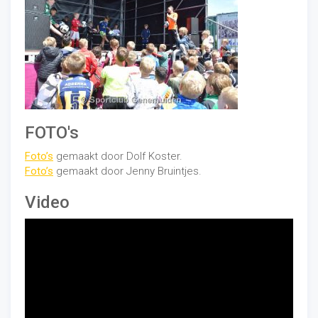
FOTO's
Foto’s
gemaakt door Dolf Koster.
Foto’s
gemaakt door Jenny Bruintjes.
Video