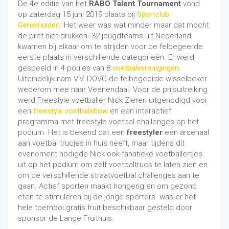
De 4e editie van het
RABO Talent Tournament
vond
op zaterdag 15 juni 2019 plaats bij
Sportclub
Genemuiden
. Het weer was wat minder maar dat mocht
de pret niet drukken. 32 jeugdteams uit Nederland
kwamen bij elkaar om te strijden voor de felbegeerde
eerste plaats in verschillende categorieën. Er werd
gespeeld in 4 poules van 8
voetbalverenigingen
.
Uiteindelijk nam V.V. DOVO de felbegeerde wisselbeker
wederom mee naar Veenendaal. Voor de prijsuitreiking
werd Freestyle voetballer Nick Zieren uitgenodigd voor
een
freestyle voetbalshow
en een interactief
programma met freestyle voetbal challenges op het
podium. Het is bekend dat een
freestyler
een arsenaal
aan voetbal trucjes in huis heeft, maar tijdens dit
evenement nodigde Nick ook fanatieke voetballertjes
uit op het podium om zelf voetbaltrucs te laten zien en
om de verschillende straatvoetbal challenges aan te
gaan. Actief sporten maakt hongerig en om gezond
eten te stimuleren bij de jonge sporters was er het
hele toernooi gratis fruit beschikbaar gesteld door
sponsor de Lange Fruithuis.