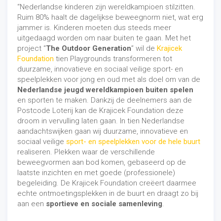
“Nederlandse kinderen zijn wereldkampioen stilzitten.
Ruim 80% haalt de dagelijkse beweegnorm niet, wat erg
jammer is. Kinderen moeten dus steeds meer
uitgedaagd worden om naar buiten te gaan. Met het
project “
The Outdoor Generation
” wil de
Krajicek
Foundation
tien Playgrounds transformeren tot
duurzame, innovatieve en sociaal veilige sport- en
speelplekken voor jong en oud met als doel om van de
Nederlandse jeugd wereldkampioen buiten spelen
en sporten te maken. Dankzij de deelnemers aan de
Postcode Loterij kan de Krajicek Foundation deze
droom in vervulling laten gaan. In tien Nederlandse
aandachtswijken gaan wij duurzame, innovatieve en
sociaal veilige
sport- en speelplekken voor de hele buurt
realiseren. Plekken waar de verschillende
beweegvormen aan bod komen, gebaseerd op de
laatste inzichten en met goede (professionele)
begeleiding. De Krajicek Foundation creëert daarmee
echte ontmoetingsplekken in de buurt en draagt zo bij
aan een
sportieve en sociale samenleving
.