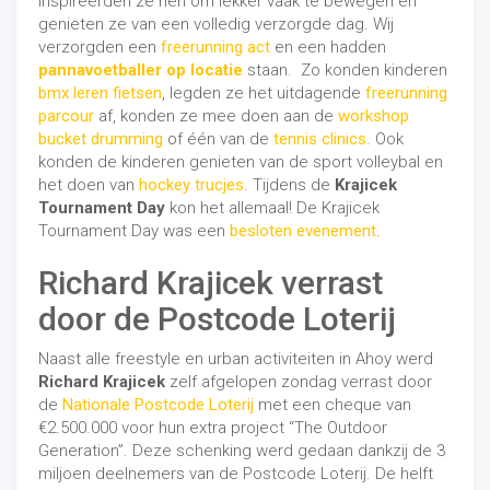
inspireerden ze hen om lekker vaak te bewegen én
genieten ze van een volledig verzorgde dag. Wij
verzorgden een
freerunning act
en een hadden
pannavoetballer op locatie
staan. Zo konden kinderen
bmx leren fietsen
, legden ze het uitdagende
freerunning
parcour
af, konden ze mee doen aan de
workshop
bucket drumming
of één van de
tennis clinics
. Ook
konden de kinderen genieten van de sport volleybal en
het doen van
hockey trucjes
. Tijdens de
Krajicek
Tournament Day
kon het allemaal! De Krajicek
Tournament Day was een
besloten evenement
.
Richard Krajicek verrast
door de Postcode Loterij
Naast alle freestyle en urban activiteiten in Ahoy werd
Richard Krajicek
zelf afgelopen zondag verrast door
de
Nationale Postcode Loterij
met een cheque van
€2.500.000 voor hun extra project “The Outdoor
Generation”. Deze schenking werd gedaan dankzij de 3
miljoen deelnemers van de Postcode Loterij. De helft