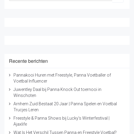
met ons op door te mailen naar
info@freestylerjosh.nl
of te bellen op 06-22036598. Graag helpen wij u mee bij
het invullen van uw evenement of jubileumfeest. Meer
lezen? Bekijk ook
deze link
.
Recente berichten
Pannakooi Huren met Freestyle, Panna Voetballer of
Voetbal Influencer
Juwentley Daal bij Panna Knock Out toernooi in
Winschoten
Arnhem Zuid Bestaat 20 Jaar | Panna Spelen en Voetbal
Trucjes Leren
Freestyle & Panna Shows bij Lucky's Winterfestival |
Ajaxlife
Wat Is Het Verschil Tussen Panna en Freestyle Voetbal?