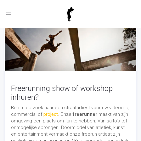
Toggle
navigation
Freerunning show of workshop
inhuren?
Bent u op zoek naar een straatartiest voor uw videoclip,
commercial of
project
. Onze
freerunner
maakt van zijn
omgeving een plaats om fun te hebben. Van salto's tot
onmogelijke sprongen. Doormiddel van atletiek, kunst
en entertainment vermaakt onze freerun artiest zijn
publiek. Freerunning inhuren? Krijg hieronder een indruk.