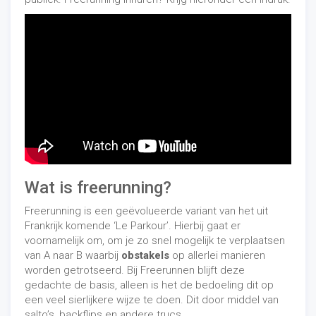
Wat is freerunning?
Freerunning is een geëvolueerde variant van het uit
Frankrijk komende ‘Le Parkour’. Hierbij gaat er
voornamelijk om, om je zo snel mogelijk te verplaatsen
van A naar B waarbij
obstakels
op allerlei manieren
worden getrotseerd. Bij Freerunnen blijft deze
gedachte de basis, alleen is het de bedoeling dit op
een veel sierlijkere wijze te doen. Dit door middel van
salto’s, backflips en andere trucs.