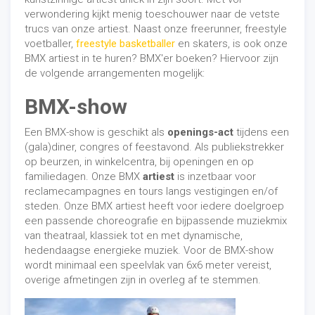
verwondering kijkt menig toeschouwer naar de vetste
trucs van onze artiest. Naast onze freerunner, freestyle
voetballer,
freestyle basketballer
en skaters, is ook onze
BMX artiest in te huren? BMX'er boeken? Hiervoor zijn
de volgende arrangementen mogelijk:
BMX-show
Een BMX-show is geschikt als
openings-act
tijdens een
(gala)diner, congres of feestavond. Als publiekstrekker
op beurzen, in winkelcentra, bij openingen en op
familiedagen. Onze BMX
artiest
is inzetbaar voor
reclamecampagnes en tours langs vestigingen en/of
steden. Onze BMX artiest heeft voor iedere doelgroep
een passende choreografie en bijpassende muziekmix
van theatraal, klassiek tot en met dynamische,
hedendaagse energieke muziek. Voor de BMX-show
wordt minimaal een speelvlak van 6x6 meter vereist,
overige afmetingen zijn in overleg af te stemmen.