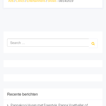
Acts
/
Clinics
/
Entertainmens
/
Shows
-
08/14/2019
Recente berichten
Pannakooi Huren met Freestyle, Panna Voetballer of