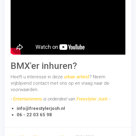
BMX'er inhuren?
Heeft u interesse in deze
urban artiest
? Neem
vrijblijvend contact met ons op en vraag naar de
voorwaarden.
-
Entertainmens
is onderdeel van
Freestyler Josh
-
info@freestylerjosh.nl
06 - 22 03 65 98