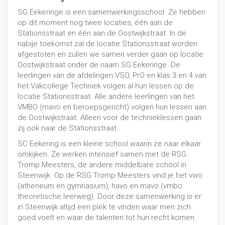
hoe ik ooit uit deze situatie zou kunnen komen. In deze
+31 6 52 21 25 75
.
periode waarin ik moest opkrabbelen, haalde ik gelukkig
SG Eekeringe is een samenwerkingsschool. Ze hebben
veel steun en rust uit het geloof. Ik kwam tot het inzicht
op dit moment nog twee locaties, één aan de
dat ik me had laten leiden door succes en de honger
Stationsstraat en één aan de Oostwijkstraat. In de
naar meer. Al met al een goede leerschool, waar ik
nabije toekomst zal de locatie Stationsstraat worden
helaas nog steeds een flinke prijs voor betaal.”
afgestoten en zullen we samen verder gaan op locatie
Oostwijkstraat onder de naam SG Eekeringe. De
Entertainmentmakelaar
leerlingen van de afdelingen VSO, PrO en klas 3 en 4 van
het Vakcollege Techniek volgen al hun lessen op de
“Inmiddels weet ik welke dingen écht waarde voor me
locatie Stationsstraat. Alle andere leerlingen van het
hebben, heb ik leren vergeven en ga ik minder naïef
VMBO (mavo en beroepsgericht) volgen hun lessen aan
door het leven. Ik durf weer te ondernemen en ben
de Oostwijkstraat. Alleen voor de technieklessen gaan
actief in de
sport
, het
onderwijs
en
entertainment
. Ik
zij ook naar de Stationsstraat.
heb zelfs twee handelsnamen: ‘
Freestyler Josh
’, het
SC Eekering is een kleine school waarin ze naar elkaar
onderdeel waarin ik mezelf en andere entertainers voor
omkijken. Ze werken intensief samen met de RSG
shows en clinics aanbied, en ‘
Entertainmens
’. Dit laatste
Tromp Meesters, de andere middelbare school in
startte ik recent. De laatste jaren ontmoette ik veel
Steenwijk. Op de RSG Tromp Meesters vind je het vwo
entertainers
als
motorstuntmannen
,
(atheneum en gymnasium), havo en mavo (vmbo
basketbalfreestylers
, mensen uit het
theater
en
dj’s
.
theoretische leerweg). Door deze samenwerking is er
Allemaal voorbeelden van personen die anderen
in Steenwijk altijd een plek te vinden waar men zich
kunnen
entertainen
. Ik bied deze diensten aan op mijn
goed voelt en waar de talenten tot hun recht komen.
website en verzorg de boekingen. Eigenlijk ben ik een