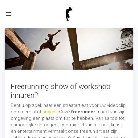
Toggle
navigation
Freerunning show of workshop
inhuren?
Bent u op zoek naar een straatartiest voor uw videoclip,
commercial of
project
. Onze
freerunner
maakt van zijn
omgeving een plaats om fun te hebben. Van salto's tot
onmogelijke sprongen. Doormiddel van atletiek, kunst
en entertainment vermaakt onze freerun artiest zijn
publiek. Freerunning inhuren? Krijg hieronder een indruk.