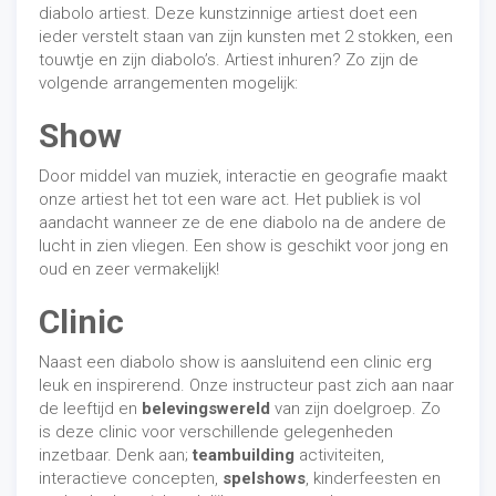
erkend werden. Dus dat er aandacht was voor mijn
diabolo artiest. Deze kunstzinnige artiest doet een
talent. Ik stimuleer talentontwikkeling van jongs af dan
ieder verstelt staan van zijn kunsten met 2 stokken, een
ook van harte. Geef kinderen een podium en zorg
touwtje en zijn diabolo’s. Artiest inhuren? Zo zijn de
ervoor dat zij hun
talent en identiteit
zelf kunnen
volgende arrangementen mogelijk:
ontdekken in plaats van dat deze worden
‘opgedrongen’ door hun omgeving. Dat kan door middel
Show
van initiatieven bij verenigingen of vanuit de Gemeente
Kampen. Sport is hiervoor een heel mooi middel.”
Door middel van muziek, interactie en geografie maakt
onze artiest het tot een ware act. Het publiek is vol
“Dromen brengt je verder!”
aandacht wanneer ze de ene diabolo na de andere de
lucht in zien vliegen. Een show is geschikt voor jong en
“Durf te dromen! Dat is wat ik vooral de jeugd mee wil
oud en zeer vermakelijk!
geven. Grote of kleine dromen, niets is te gek. Ooit
droomde ik over voetballen tegen een olifant. Een
Clinic
droom die uitkwam! Maak van dromen je doelen. Schrijf
ze op, waardoor je ze concreet benoemt. Op die
Naast een diabolo show is aansluitend een clinic erg
manier worden ze in feite tastbaar. Denk niet in
leuk en inspirerend. Onze instructeur past zich aan naar
onmogelijkheden. Dromen brengen je altijd verder. Ook
de leeftijd en
belevingswereld
van zijn doelgroep. Zo
al is het maar om je als
mens
te laten groeien of om
is deze clinic voor verschillende gelegenheden
een ander beter te maken. Schakel negatieve
inzetbaar. Denk aan;
teambuilding
activiteiten,
invloeden en energie uit en geloof in je eigen kracht.”
interactieve concepten,
spelshows
, kinderfeesten en