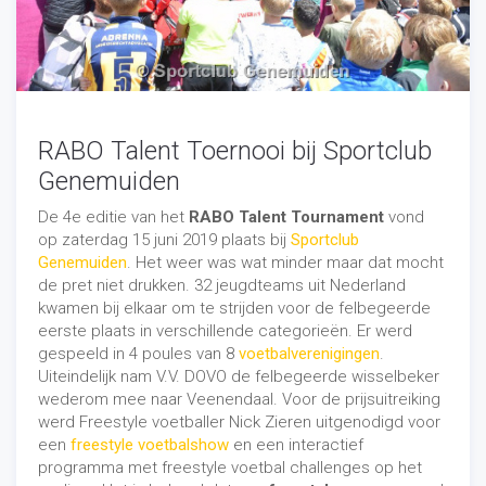
professionals. Ze doen wat ze het meeste drijft en leuk
vinden, hebben
passie voor hun sport
en steken hier
dan ook genoeg tijd in. Ze zitten vaak al jaren in het vak
en dit bewijst zich door kwaliteit en communicatie.
Wanneer je een urban artiest boekt dan haal je
entertainment in huis.
RABO Talent Toernooi bij Sportclub
Genemuiden
5). Urban artiesten zijn inzetbaar
voor fotosessies en
De 4e editie van het
RABO Talent Tournament
vond
videoproducties
op zaterdag 15 juni 2019 plaats bij
Sportclub
Genemuiden
. Het weer was wat minder maar dat mocht
Urban artiesten zijn erg goed inzetbaar voor
de pret niet drukken. 32 jeugdteams uit Nederland
fotosessies en videoproducties. Of het nu gaat om een
kwamen bij elkaar om te strijden voor de felbegeerde
freestyle voetballer
,
freestyle basketballer
,
BMX'er
,
skater
eerste plaats in verschillende categorieën. Er werd
of een
breakdancer
. Doordat wij werken op basis van
gespeeld in 4 poules van 8
voetbalverenigingen
.
vriendschap met onze
sporters en freestylers
is het
Uiteindelijk nam V.V. DOVO de felbegeerde wisselbeker
vele malen makkelijker om hem/haar voor de camera te
wederom mee naar Veenendaal. Voor de prijsuitreiking
krijgen van een foto- of videograaf. Natuurlijk is het ook
werd Freestyle voetballer Nick Zieren uitgenodigd voor
mogelijk om verschillende urban sporters samen te
een
freestyle voetbalshow
en een interactief
stellen voor het perfecte plaatje.
programma met freestyle voetbal challenges op het