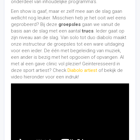
onderdeel van inhoudelijke programma’s.
Meer lezen over de verhalen van Kampen? Klik
hier
.
Een show is gaaf, maar er zelf mee aan de slag gaan
wellicht nog leuker. Misschien heb je het ooit wel eens
geprobeerd? Bij deze
groepsles
gaan we vanuit de
basis aan de slag met een aantal
trucs
. Ieder gaat op
zijn niveau aan de slag. Van solo tot duo diabolo maakt
onze instructeur de groepsles tot een ware uitdaging
voor een ieder. De één met begeleiding van muziek,
een ander is bezig met het opgooien of opvangen. Al
met al een gave clinic vol plezier! Geïnteresseerd in
deze sport artiest? Check
Diabolo artiest
of bekijk de
video hieronder voor een indruk!