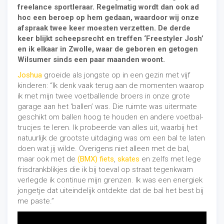
freelance sportleraar. Regelmatig wordt dan ook ad
hoc een beroep op hem gedaan, waardoor wij onze
afspraak twee keer moesten verzetten. De derde
keer blijkt scheepsrecht en treffen ‘Freestyler Josh’
en ik elkaar in Zwolle, waar de geboren en getogen
Wilsumer sinds een paar maanden woont.
Joshua
groeide als jongste op in een gezin met vijf
kinderen: “Ik denk vaak terug aan de momenten waarop
ik met mijn twee voetballende broers in onze grote
garage aan het ‘ballen’ was. Die ruimte was uitermate
geschikt om ballen hoog te houden en andere voetbal-
trucjes te leren. Ik probeerde van alles uit, waarbij het
natuurlijk de grootste uitdaging was om een bal te laten
doen wat jij wilde. Overigens niet alleen met de bal,
maar ook met de
(BMX) fiets
,
skates
en zelfs met lege
frisdrankblikjes die ik bij toeval op straat tegenkwam
verlegde ik continue mijn grenzen. Ik was een energiek
jongetje dat uiteindelijk ontdekte dat de bal het best bij
me paste.”