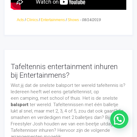
- Entertainmens is onderdeel van
Freestyler Josh
-
Acts
/
Clinics
/
Entertainmens
/
Shows
-
08/14/2019
info@freestylerjosh.nl
06 - 22 03 65 98
Tafeltennis entertainment inhuren
bij Entertainmens?
Wist jij dat de snelste balsport ter wereld tafeltennis is?
Iedereen heeft wel eens getafeltennist, op
een camping, met school of thuis. Het is de snelste
balsport
ter wereld. Tafeltennissen met één balletje
lukt al snel, maar met 2, 3, 4 of 5, zou dat ook gaan!? En
smashen en verdedigen met 2 balletjes dan? Bij
Freestyler Josh houden we van een beetje uitdaging.
Tafeltenniser inhuren? Hiervoor zijn de volgende
arrangementen mogelijk: