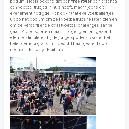
podium. Het is bekend dat een
freestyler
een arsenaal
6). Urban entertainment voor elk
aan voetbal trucjes in huis heeft, maar tijdens dit
podium
evenement nodigde Nick ook fanatieke voetballertjes
uit op het podium om zelf voetbaltrucs te laten zien en
Welk podium u ook heeft,
urban entertainment
kent
om de verschillende straatvoetbal challenges aan te
een ruim aanbod. Gaat het om een kleine ruimte, een
gaan. Actief sporten maakt hongerig en om gezond
enorme gymzaal of is er helemaal geen podium
eten te stimuleren bij de jonge sporters was er het
beschikbaar? Urban artiesten zijn wel wat gewend en
hele toernooi gratis fruit beschikbaar gesteld door
weten vaak hun weg wel te vinden.
sponsor de Lange Fruithuis.
7). Freestyle entertainment voor