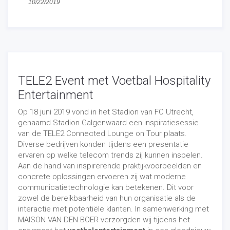
speciale familieaanbieding. Men kon een kaartje voor
10/22/2019
een volwassene en kind t/m 12 jaar halen en betaalde
hiervoor slechts €20,00. Een topdeal voor een echte
Zwollenaar
.
TELE2 Event met Voetbal Hospitality
Entertainment
Op 18 juni 2019 vond in het Stadion van FC Utrecht,
genaamd Stadion Galgenwaard een inspiratiesessie
van de TELE2 Connected Lounge on Tour plaats.
Na afgelopen zondag proeft
PEC Zwolle
na drie
Diverse bedrijven konden tijdens een presentatie
nederlagen weer het zoet van de overwinning. Na een
ervaren op welke telecom trends zij kunnen inspelen.
moeizaam eerste half uur tegen ADO Den Haag buigen
Aan de hand van inspirerende praktijkvoorbeelden en
de Blauwvingers een 0-1 achterstand om in een 3-1
concrete oplossingen ervoeren zij wat moderne
zege. Zou het aan het voetbalentertainment vooraf
communicatietechnologie kan betekenen. Dit voor
hebben gelegen? De Zwolse treffers worden gemaakt
zowel de bereikbaarheid van hun organisatie als de
door Illias Bel Hassani, Reza Ghoochannejhad en Pelle
interactie met potentiële klanten. In samenwerking met
Clement.
MAISON VAN DEN BOER verzorgden wij tijdens het