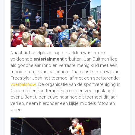
zowel binnen als buiten
Urban artiesten zijn te boeken voor zowel binnen- als
buitenactiviteiten. Organiseer je een tentfeest,
sporttoernooi
of gala? Er zijn genoeg
urban
entertainers
voor binnen- en/of buiten events.
8). Urban entertainment met een
microfoon
Naast het spelplezier op de velden was er ook
voldoende
entertainment
erbuiten. Jan Duitman liep
Je hebt je geluid voor mekaar en zoekt entertainment
als goochelaar rond en verraste menig kind met een
met een microfoon oftewel entertainment met geluid.
mooie creatie van ballonnen. Daarnaast sloten wij van
Er zijn diverse
urban acts en shows
die een microfoon
Freestyler Josh het toernooi af met een spetterende
bevatten. Denk bijvoorbeeld eens aan; een
beatboxer
of
voetbalshow
. De organisatie van de sportvereniging in
rapper
. Heb je het geluid voor jouw evenement nog niet
Genemuiden kan terugkijken op een zeer geslaagd
voor mekaar, geen zorgen, ook dit kan je vaak aan de
event. Bent u benieuwd naar hoe dit toernooi dit jaar
artiest over laten.
verliep, neem hieronder een kijkje middels foto's en
video.
9). Eén op één met de artiest
Er zijn genoeg entertainmentbureaus die
urban
artiesten
aanbevelen, maar heb je dan ook één op één
contact met de artiest? Met urban entertainment heb