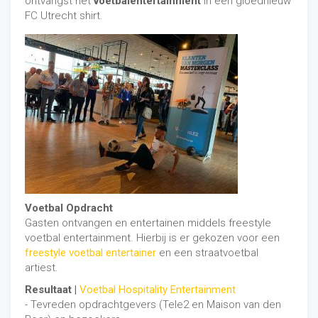
ontvangst het
voetbalentertainment
in een gloednieuw
Tevreden bezoeker en klant
FC Utrecht shirt.
Tevreden bezoekers en een tevreden klant!
PEC Zwolle
wederom bedankt voor de samenwerking en
gefeliciteerd met de overwinning! Heeft u ook
interesse in pannavoetbal bij uw stadion of
voetbalvereniging? Neem vrijblijvend contact met ons
op door te mailen naar
info@freestylerjosh.nl
of te
bellen op 06-22036598.
Voetbal Opdracht
Gasten ontvangen en entertainen middels freestyle
voetbal entertainment. Hierbij is er gekozen voor een
freestyle voetbal entertainer
en een straatvoetbal
artiest.
Resultaat |
Voetbal Hospitality Entertainment
- Tevreden opdrachtgevers (Tele2 en Maison van den