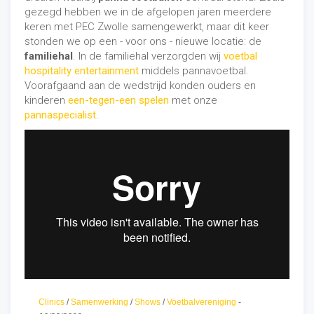
gezegd hebben we in de afgelopen jaren meerdere
keren met PEC Zwolle samengewerkt, maar dit keer
stonden we op een - voor ons - nieuwe locatie: de
familiehal
. In de familiehal verzorgden wij
voetbal
hospitality entertainment
middels pannavoetbal.
Voorafgaand aan de wedstrijd konden ouders en
kinderen
een-tegen-een spelen
met onze
pannaspecialist
.
PEC Zwolle speelde een belangrijke thuiswedstrijd
tegen ADO Den Haag. Voor dit duel was er een
Clinics
/
Samenwerking
/
Shows
/
Voetbalvereniging
-