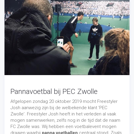
straatvoetballer in bij uw voetbalvereniging door te
mailen op
info@freestylerjosh.nl
of te bellen op 06-
22036598.
Pannavoetbal bij PEC Zwolle
Afgelopen zondag 20 oktober 2019 mocht Freestyler
Josh aanwezig zijn bij de welbekende klant 'PEC
Zwolle'. Freestyler Josh heeft in het verleden al vaak
mogen samenwerken, zelfs nog in de tijd dat de naam
FC Zwolle was.
Wij hebben een voetbalevent mogen
draaien waarbij
panna voetballen
centraal stond.
Zoals