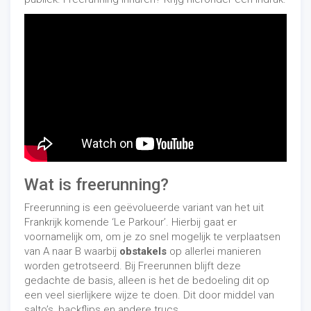
Wat is freerunning?
Freerunning is een geëvolueerde variant van het uit
Frankrijk komende ‘Le Parkour’. Hierbij gaat er
voornamelijk om, om je zo snel mogelijk te verplaatsen
van A naar B waarbij
obstakels
op allerlei manieren
worden getrotseerd. Bij Freerunnen blijft deze
gedachte de basis, alleen is het de bedoeling dit op
een veel sierlijkere wijze te doen. Dit door middel van
salto’s, backflips en andere trucs.