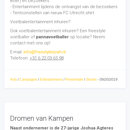
Boer) en bezoekers
- Entertainment tijdens de ontvangst van de bezoekers
- Tentoonstellen van nieuw FC Utrecht shirt
Voetbalentertainment inhuren?
Ook voetbalentertainment inhuren? Een freestyle
voetballer of
pannavoetballer
op locatie? Neem
contact met ons op!
E-mail:
info@freestylerjosh.nl
Telefoon:
+31 6 22 03 65 98
Acts
/
Campagne
/
Entertainmens
/
Presentatie
/
Shows
-
09/20/2019
Dromen van Kampen
Naast ondernemer is de 27-jarige Joshua Agteres