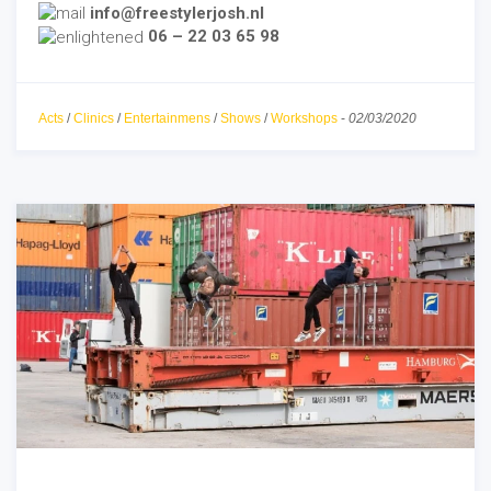
info@freestylerjosh.nl
06 – 22 03 65 98
Acts
/
Clinics
/
Entertainmens
/
Shows
/
Workshops
-
02/03/2020