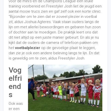
voor de mini’s en de Champions League een leuke
training voorbereid en Freestyler Josh liet de jeugd een
aantal mooie trucs zien en gaf zelf ook een korte clinic.
“Bijzonder om te zien dat er zoveel plezier in voetbal
zit, aldus Joshua Agteres. Vaak staan ouders langs de
lijn om met allerlei bewoordingen en gebaren hun zoon
of dochter aan te moedigen. De praktijk leert ons dat
dit niet altijd op een juiste manier gebeurt. En als je nu
kijkt dat de ouders de camera of telefoon pakken om
het
voetbalplezier
op de gevoelige plaat te leggen,
dan zie je ook een andere beleving langs te lijn. En dat
is geweldig om te zien, aldus Freestyler Josh.
Vog
elfri
end
s
Ook was
er een