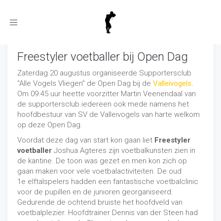
Toggle
navigation
Freestyler voetballer bij Open Dag
Zaterdag 20 augustus organiseerde Supportersclub
“Alle Vogels Vliegen” de Open Dag bij de
Valleivogels
.
Om 09.45 uur heette voorzitter Martin Veenendaal van
de supportersclub iedereen ook mede namens het
hoofdbestuur van SV de Valleivogels van harte welkom
op deze Open Dag.
Voordat deze dag van start kon gaan liet
Freestyler
voetballer
Joshua Agteres zijn voetbalkunsten zien in
de kantine. De toon was gezet en men kon zich op
gaan maken voor vele voetbalactiviteiten. De oud
1e elftalspelers hadden een fantastische voetbalclinic
voor de pupillen en de junioren georganiseerd.
Gedurende de ochtend bruiste het hoofdveld van
voetbalplezier. Hoofdtrainer Dennis van der Steen had