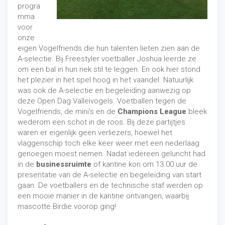
progra
mma
voor
onze
eigen Vogelfriends die hun talenten lieten zien aan de
A-selectie. Bij Freestyler voetballer Joshua leerde ze
om een bal in hun nek stil te leggen. En ook hier stond
het plezier in het spel hoog in het vaandel. Natuurlijk
was ook de A-selectie en begeleiding aanwezig op
deze Open Dag Valleivogels. Voetballen tegen de
Vogelfriends, de mini’s en de
Champions League
bleek
wederom een schot in de roos. Bij deze partijtjes
waren er eigenlijk geen verliezers, hoewel het
vlaggenschip toch elke keer weer met een nederlaag
genoegen moest nemen. Nadat iedereen geluncht had
in de
businessruimte
of kantine kon om 13.00 uur de
presentatie van de A-selectie en begeleiding van start
gaan. De voetballers en de technische staf werden op
een mooie manier in de kantine ontvangen, waarbij
mascotte Birdie voorop ging!