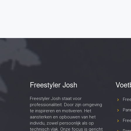
Freestyler Josh staat voor
Fre
professionaliteit. Door zijn omgeving
Pan
te inspireren en motiveren. Het
aansterken en opbouwen van het
Free
individu, zowel persoonlijk als op
technisch vlak. Onze focus is gericht
Pann
op de ander!
Voet
15+ jaar ervaring
Gam
Merk
100+ REVIEWS
Beur
Hosp
Onze websites
Cre
Voetbal Trucjes Leren
FIFA Spel