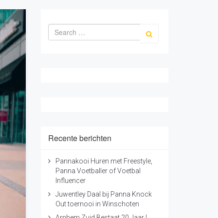
Pannakooi Huren met Freestyle,
Panna Voetballer of Voetbal
Influencer
Juwentley Daal bij Panna Knock
Out toernooi in Winschoten
Arnhem Zuid Bestaat 20 Jaar |
Panna Spelen en Voetbal Trucjes
Leren
Freestyle & Panna Shows bij
Lucky's Winterfestival | Ajaxlife
Wat Is Het Verschil Tussen Panna
en Freestyle Voetbal?
Categorieën
n!
de
Acts
Campagne