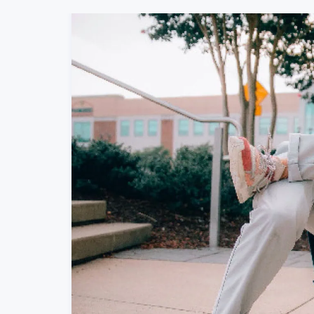
Breakdance show of clinic inhu
Breakdance inhuren voor een optreden? Entertai
Onze Bboy laat u op kunstzinnige wijze zijn moves
volgende arrangementen mogelijk: