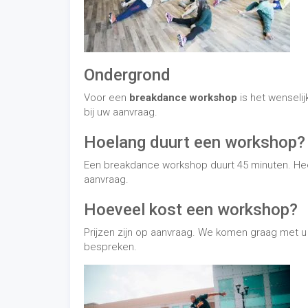
Hoeveel kost een workshop?
Prijzen zijn op aanvraag. We komen graag met 
bespreken.
Breakdance show, act, c
Bent u benieuwd geraakt naar een breakdance sh
inhuren? Vraag naar onze voorwaarden en haal e
–
Entertainmens
is onderdeel van
Freestyler Josh
info@freestylerjosh.nl