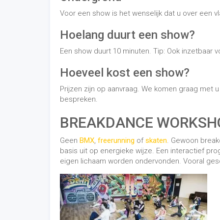
basis uit op energieke wijze. Een interactief p
eigen lichaam worden ondervonden. Vooral geschi
Ondergrond
Voor een
breakdance workshop
is het wenselij
bij uw aanvraag.
Hoelang duurt een workshop?
Een breakdance workshop duurt 45 minuten. Heef
aanvraag.