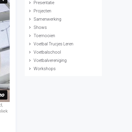
d,
liek
ag.
de