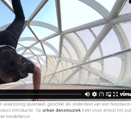
en waanzinnig spektakel, geschikt als onderdeel van een feestavon
oduct introductie. Op
urban dansmuziek
trekt onze artiest het pub
 van breakdance.
akke ondergrond beschikt. Graag zien wij dit vermeld bij uw aanvra
oor foto- en videosessies.
u in contact om uw wensen te horen en de mogelijkheden te
OP
ance. Altijd al willen leren breakdancen? Onze
Bboy artiest
legt 