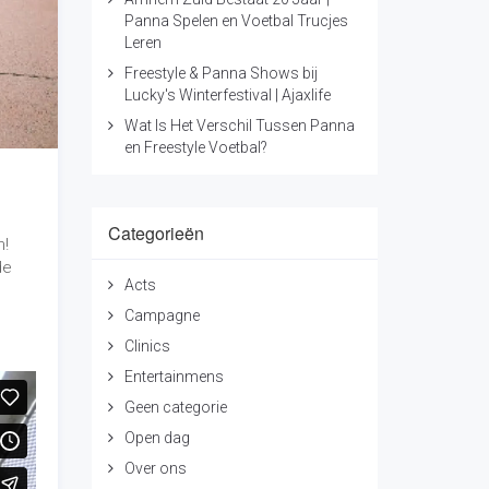
Clinics
Entertainmens
Geen categorie
Open dag
Over ons
Presentatie
Projecten
Samenwerking
Shows
Toernooien
Voetbal Trucjes Leren
Voetbalschool
Voetbalvereniging
Workshops