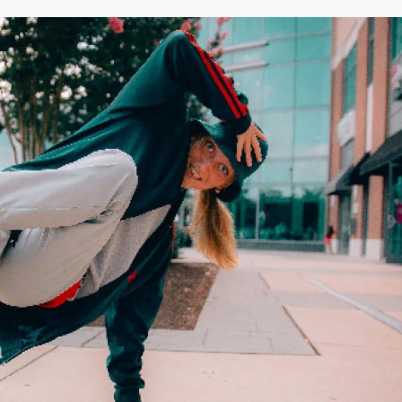
ren?
nmens is het artiestenbureau waar u zo’n
urban artiest
kunt boeke
 en skills zien en deelt graag zijn passie.
Bboy inhuren
? Zo zijn 