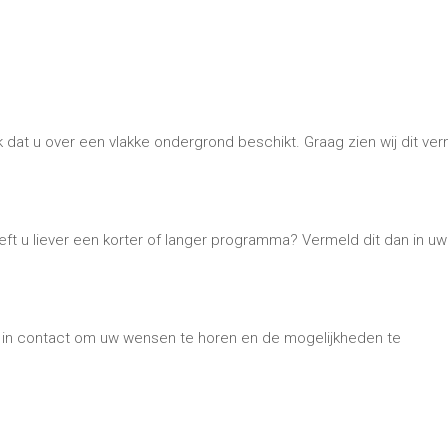
u in contact om uw wensen te horen en de mogelijkheden te
linic of workshop inhuren?
ow, act, clinic of workshop? Wilt u een breakdancer op locatie
en BBoy danser in huis.
–