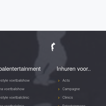
estyle voetbalshow
Acts
na voetbalshow
Campagne
style voetbalclinic
Clinics
a voetbalclinic
Entertainmens
bal presentatie
Open dag
es & Educatie
Over ons
 activatie
Presentatie
s activatie
Projecten
itality Entertainment
Samenwerking
ators
Shows
Toernooien
Voetbalschool