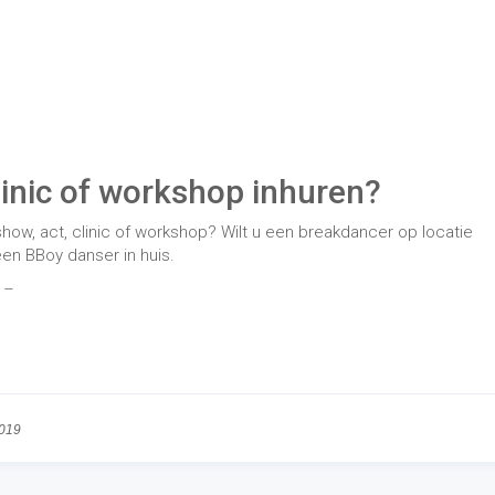
2019
balentertainment
Inhuren voor..