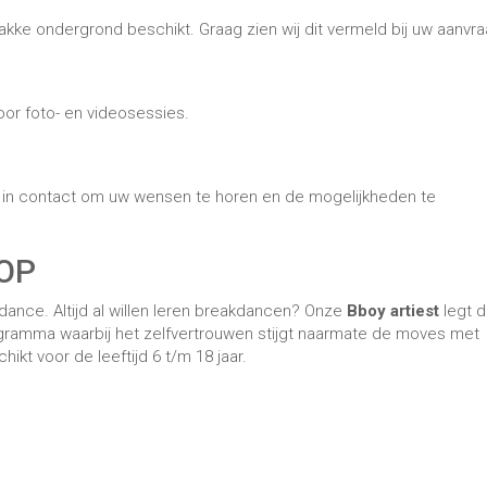
rogramma waarbij het zelfvertrouwen stijgt naarmate de moves met
kt voor de leeftijd 6 t/m 18 jaar.
k dat u over een vlakke ondergrond beschikt. Graag zien wij dit ve
t u liever een korter of langer programma? Vermeld dit dan in uw