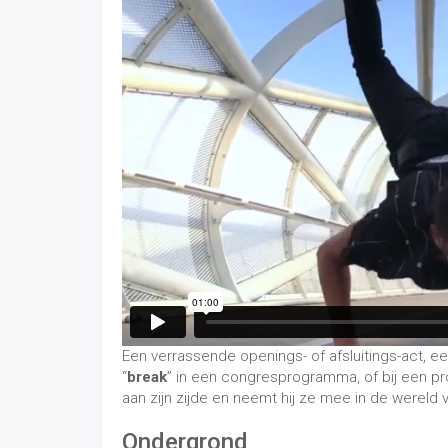
Een verrassende openings- of afsluitings-act, e
“
break
” in een congresprogramma, of bij een pr
aan zijn zijde en neemt hij ze mee in de wereld
Ondergrond
Voor een show is het wenselijk dat u over een vl
Hoelang duurt een show?
Een show duurt 10 minuten. Tip: Ook inzetbaar v
Hoeveel kost een show?
Prijzen zijn op aanvraag. We komen graag met 
bespreken.
BREAKDANCE WORKSH
Geen
BMX
,
freerunning
of
skaten
. Gewoon breakd