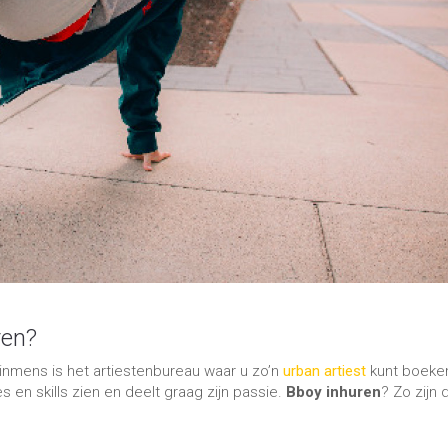
ren?
nmens is het artiestenbureau waar u zo’n
urban artiest
kunt boeke
 en skills zien en deelt graag zijn passie.
Bboy inhuren
? Zo zijn 