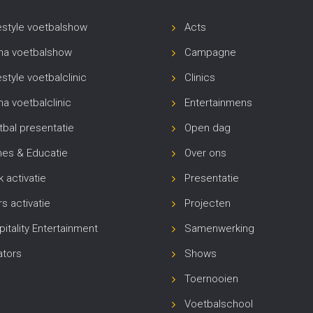
estyle voetbalshow
Acts
na voetbalshow
Campagne
style voetbalclinic
Clinics
a voetbalclinic
Entertainmens
bal presentatie
Open dag
es & Educatie
Over ons
 activatie
Presentatie
s activatie
Projecten
itality Entertainment
Samenwerking
ators
Shows
Toernooien
Voetbalschool