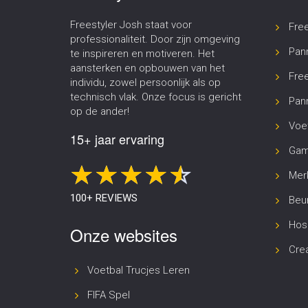
Freestyler Josh staat voor
Fre
professionaliteit. Door zijn omgeving
Pan
te inspireren en motiveren. Het
aansterken en opbouwen van het
Free
individu, zowel persoonlijk als op
technisch vlak. Onze focus is gericht
Pann
op de ander!
Voet
15+ jaar ervaring
Gam
Merk
100+ REVIEWS
Beur
Hosp
Onze websites
Cre
Voetbal Trucjes Leren
FIFA Spel