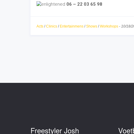
06 – 22 03 65 98
Acts
/
Clinics
/
Entertainmens
/
Shows
/
Workshops
-
10/18/
Freestyler Josh
Voet