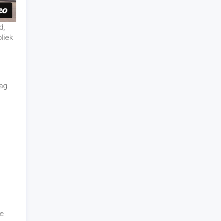
d,
liek
ag.
de