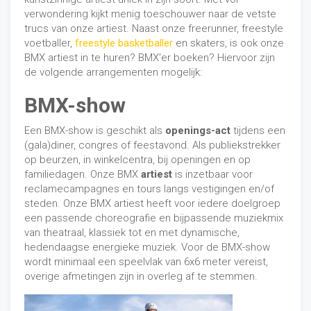
verwondering kijkt menig toeschouwer naar de vetste
trucs van onze artiest. Naast onze freerunner, freestyle
voetballer,
freestyle basketballer
en skaters, is ook onze
BMX artiest in te huren? BMX'er boeken? Hiervoor zijn
de volgende arrangementen mogelijk:
BMX-show
Een BMX-show is geschikt als
openings-act
tijdens een
(gala)diner, congres of feestavond. Als publiekstrekker
op beurzen, in winkelcentra, bij openingen en op
familiedagen. Onze BMX
artiest
is inzetbaar voor
reclamecampagnes en tours langs vestigingen en/of
steden. Onze BMX artiest heeft voor iedere doelgroep
een passende choreografie en bijpassende muziekmix
van theatraal, klassiek tot en met dynamische,
hedendaagse energieke muziek. Voor de BMX-show
wordt minimaal een speelvlak van 6x6 meter vereist,
overige afmetingen zijn in overleg af te stemmen.