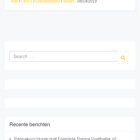
Acts
/
Clinics
/
Entertainmens
/
Shows
-
08/14/2019
Recente berichten
Pannakooi Huren met Freestyle, Panna Voetballer of