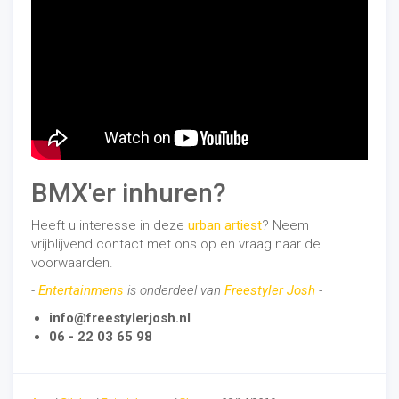
BMX'er inhuren?
Heeft u interesse in deze
urban artiest
? Neem
vrijblijvend contact met ons op en vraag naar de
voorwaarden.
-
Entertainmens
is onderdeel van
Freestyler Josh
-
info@freestylerjosh.nl
06 - 22 03 65 98