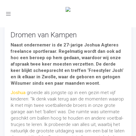
Toggle
navigation
Dromen van Kampen
Naast ondernemer is de 27-jarige Joshua Agteres
freelance sportleraar. Regelmatig wordt dan ook ad
hoc een beroep op hem gedaan, waardoor wij onze
afspraak twee keer moesten verzetten. De derde
keer blijkt scheepsrecht en treffen ‘Freestyler Josh’
en ik elkaar in Zwolle, waar de geboren en getogen
Wilsumer sinds een paar maanden woont.
Joshua
groeide als jongste op in een gezin met vijf
kinderen: “Ik denk vaak terug aan de momenten waarop
ik met mijn twee voetballende broers in onze grote
garage aan het ‘ballen’ was. Die ruimte was uitermate
geschikt om ballen hoog te houden en andere voetbal-
trucjes te leren. Ik probeerde van alles uit, waarbij het
natuurlijk de grootste uitdaging was om een bal te laten