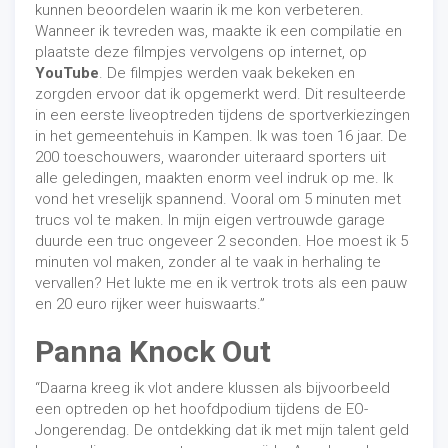
kunnen beoordelen waarin ik me kon verbeteren.
Wanneer ik tevreden was, maakte ik een compilatie en
plaatste deze filmpjes vervolgens op internet, op
YouTube
. De filmpjes werden vaak bekeken en
zorgden ervoor dat ik opgemerkt werd. Dit resulteerde
in een eerste liveoptreden tijdens de sportverkiezingen
in het gemeentehuis in Kampen. Ik was toen 16 jaar. De
200 toeschouwers, waaronder uiteraard sporters uit
alle geledingen, maakten enorm veel indruk op me. Ik
vond het vreselijk spannend. Vooral om 5 minuten met
trucs vol te maken. In mijn eigen vertrouwde garage
duurde een truc ongeveer 2 seconden. Hoe moest ik 5
minuten vol maken, zonder al te vaak in herhaling te
vervallen? Het lukte me en ik vertrok trots als een pauw
en 20 euro rijker weer huiswaarts.”
Panna Knock Out
“Daarna kreeg ik vlot andere klussen als bijvoorbeeld
een optreden op het hoofdpodium tijdens de EO-
Jongerendag. De ontdekking dat ik met mijn talent geld