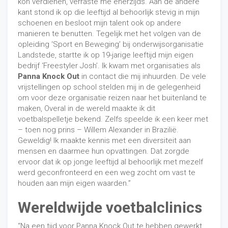
kon verdienen, verraste me enerzijds. Aan de andere
kant stond ik op die leeftijd al behoorlijk stevig in mijn
schoenen en besloot mijn talent ook op andere
manieren te benutten. Tegelijk met het volgen van de
opleiding ‘Sport en Beweging’ bij onderwijsorganisatie
Landstede, startte ik op 19-jarige leeftijd mijn eigen
bedrijf ‘Freestyler Josh’. Ik kwam met organisaties als
Panna Knock Out
in contact die mij inhuurden. De vele
vrijstellingen op school stelden mij in de gelegenheid
om voor deze organisatie reizen naar het buitenland te
maken, Overal in de wereld maakte ik dit
voetbalspelletje bekend. Zelfs speelde ik een keer met
– toen nog prins – Willem Alexander in Brazilië.
Geweldig! Ik maakte kennis met een diversiteit aan
mensen en daarmee hun opvattingen. Dat zorgde
ervoor dat ik op jonge leeftijd al behoorlijk met mezelf
werd geconfronteerd en een weg zocht om vast te
houden aan mijn eigen waarden.”
Wereldwijde voetbalclinics
“Na een tijd voor Panna Knock Out te hebben gewerkt,