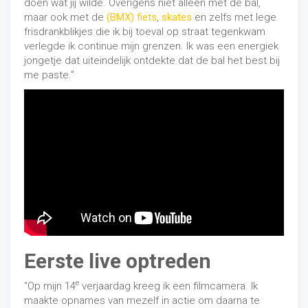
doen wat jij wilde. Overigens niet alleen met de bal,
maar ook met de
(BMX) fiets
,
skates
en zelfs met lege
frisdrankblikjes die ik bij toeval op straat tegenkwam
verlegde ik continue mijn grenzen. Ik was een energiek
jongetje dat uiteindelijk ontdekte dat de bal het best bij
me paste.”
Eerste live optreden
e
“Op mijn 14
verjaardag kreeg ik een filmcamera. Ik
maakte opnames van mezelf in actie om daarna te