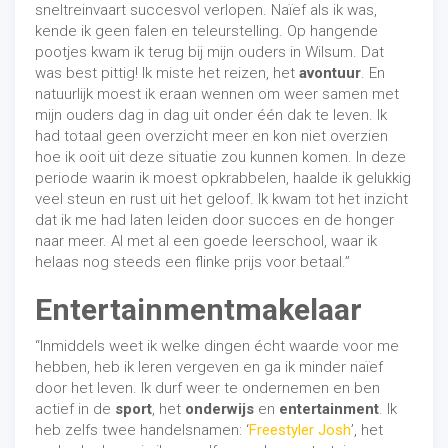
sneltreinvaart succesvol verlopen. Naïef als ik was,
kende ik geen falen en teleurstelling. Op hangende
pootjes kwam ik terug bij mijn ouders in Wilsum. Dat
was best pittig! Ik miste het reizen, het
avontuur
. En
natuurlijk moest ik eraan wennen om weer samen met
mijn ouders dag in dag uit onder één dak te leven. Ik
had totaal geen overzicht meer en kon niet overzien
hoe ik ooit uit deze situatie zou kunnen komen. In deze
periode waarin ik moest opkrabbelen, haalde ik gelukkig
veel steun en rust uit het geloof. Ik kwam tot het inzicht
dat ik me had laten leiden door succes en de honger
naar meer. Al met al een goede leerschool, waar ik
helaas nog steeds een flinke prijs voor betaal.”
Entertainmentmakelaar
“Inmiddels weet ik welke dingen écht waarde voor me
hebben, heb ik leren vergeven en ga ik minder naïef
door het leven. Ik durf weer te ondernemen en ben
actief in de
sport
, het
onderwijs
en
entertainment
. Ik
heb zelfs twee handelsnamen: ‘
Freestyler Josh
’, het