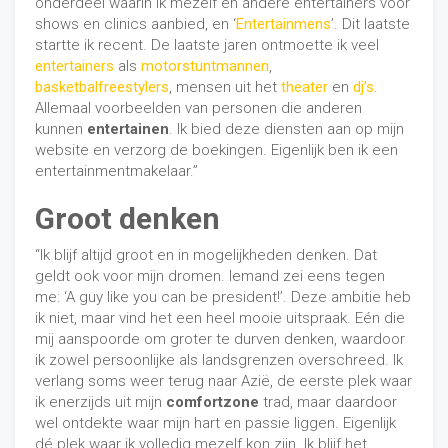
onderdeel waarin ik mezelf en andere entertainers voor
shows en clinics aanbied, en ‘
Entertainmens
’. Dit laatste
startte ik recent. De laatste jaren ontmoette ik veel
entertainers
als
motorstuntmannen
,
basketbalfreestylers
, mensen uit het
theater
en
dj’s
.
Allemaal voorbeelden van personen die anderen
kunnen
entertainen
. Ik bied deze diensten aan op mijn
website en verzorg de boekingen. Eigenlijk ben ik een
entertainmentmakelaar.”
Groot denken
“Ik blijf altijd groot en in mogelijkheden denken. Dat
geldt ook voor mijn dromen. Iemand zei eens tegen
me: ‘A guy like you can be president!’. Deze ambitie heb
ik niet, maar vind het een heel mooie uitspraak. Eén die
mij aanspoorde om groter te durven denken, waardoor
ik zowel persoonlijke als landsgrenzen overschreed. Ik
verlang soms weer terug naar Azië, de eerste plek waar
ik enerzijds uit mijn
comfortzone
trad, maar daardoor
wel ontdekte waar mijn hart en passie liggen. Eigenlijk
dé plek waar ik volledig mezelf kon zijn. Ik blijf het