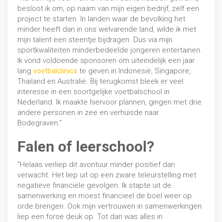
besloot ik om, op naam van mijn eigen bedrijf, zelf een
project te starten. In landen waar de bevolking het
minder heeft dan in ons welvarende land, wilde ik met
mijn talent een steentje bijdragen. Dus via mijn
sportkwaliteiten minderbedeelde jongeren entertainen.
Ik vond voldoende sponsoren om uiteindelijk een jaar
lang
voetbalclinics
te geven in Indonesië, Singapore,
Thailand en Australië. Bij terugkomst bleek er veel
interesse in een soortgelijke voetbalschool in
Nederland. Ik maakte hiervoor plannen, gingen met drie
andere personen in zee en verhuisde naar
Bodegraven.”
Falen of leerschool?
“Helaas verliep dit avontuur minder positief dan
verwacht. Het liep uit op een zware teleurstelling met
negatieve financiële gevolgen. Ik stapte uit de
samenwerking en moest financieel de boel weer op
orde brengen. Ook mijn vertrouwen in samenwerkingen
liep een forse deuk op. Tot dan was alles in