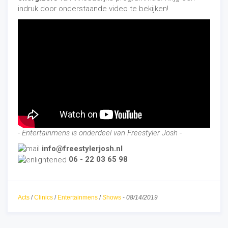
indruk door onderstaande video te bekijken!
- Entertainmens is onderdeel van Freestyler Josh -
info@freestylerjosh.nl
06 - 22 03 65 98
Acts
/
Clinics
/
Entertainmens
/
Shows
-
08/14/2019