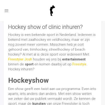
Toggle
navigation
Hockey show of clinic inhuren?
Hockey is een bekende sport in Nederland. Iedereen is
bekend met zaalhockey en veldhockey, maar er zijn
nog zoveel meer vormen. Misschien heb je ooit
gehoord van; trimhockey, streethockey of beach
hockey? Al met al is deze sport voor iedereen! Met
Freestyler Josh
houden wij ons bij
entertainment
binnen de
sport
en komen daarbij uit op
Freestyle
.
Hockey inhuren?
Hockeyshow
Een show geeft een twist aan uw programma. Even iets
aparts, iets anders dan anders. Met een show weten
we zeker dat uw publiek vermaakt wordt. Ze kennen de
sport, maar de
kunsten
van onze Freestyler is toch