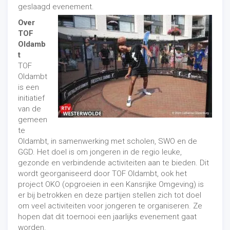
geslaagd evenement.
Over
TOF
Oldamb
t
TOF
Oldambt
is een
initiatief
van de
gemeen
te
Oldambt, in samenwerking met scholen, SWO en de
GGD. Het doel is om jongeren in de regio leuke,
gezonde en verbindende activiteiten aan te bieden. Dit
wordt georganiseerd door TOF Oldambt, ook het
project OKO (opgroeien in een Kansrijke Omgeving) is
er bij betrokken en deze partijen stellen zich tot doel
om veel activiteiten voor jongeren te organiseren. Ze
hopen dat dit toernooi een jaarlijks evenement gaat
worden.