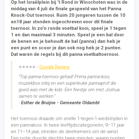
Op het Israëlplein bij ’t Rond in Winschoten was in de
middag van 4 juli de finale gespeeld van het Panna
Knock-Out toernooi. Ruim 20 jongeren tussen de 10
en18 jaar stonden ingeschreven voor dit finale
toernooi. In zo’n ronde voetbal kooi, speel je 1 tegen
1 en dan maximaal 3 minuten. Speel je een bal door
de benen en je behoudt de bal (panna) dan heb je
een punt en scoor je dan ook nog heb je 2 punten.
Dat waren de regels bij dit panna voetbaltoernooi.
⭐
⭐
⭐
⭐
⭐ -
Google Review
"Top panna-toernooi gehad! Prima panna-kooi,
muziekbox erbij en een superleuke pannaprof die
goed was met de kids. Een feestje om met Joshua
samen te werken."
-
Esther de Bruijne - Gemeente Oldambt
Het toernooi draaide om snelle 1-tegen-1-wedstrijden in
een pannakooi. In twee leeftijdscategorieën, 9–11 jaar
en 11–14 jaar, streden de deelnemers om de winst.
Een potje duurde slechts twee minuten, waarin punten