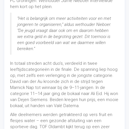
FC Groningen. Wethouder Jurrie Nieboer interviewde
hem kort op het plein.
“Het is belangrijk om meer activiteiten voor en met
jongeren te organiseren,” aldus wethouder Nieboer.
“De jeugd vraagt daar ook om en daarom hebben
we extra geld in de begroting gezet. Dit toernooi is
een goed voorbeeld van wat we daarmee willen
bereiken.”
In totaal streden acht duo’s, verdeeld in twee
leeftijdscategorieën in de finale. De spanning liep hoog
op, met zelfs een verlenging in de jongste categorie.
David van der Au kroonde zich in de strijd tegen
Marnick Nap tot winnaar bij de 9–11-jarigen. In de
categorie 11–14 jaar ging de bokaal naar Ali Eid. Hij won
van Dejen Siemens. Beiden kregen hun prijs, een mooie
bokaal, uit handen van Valé Datema.
Alle deelnemers werden getrakteerd op vers fruit en
flesjes water – een gezonde afsluiting van een
sportieve dag. TOF Oldambt kijkt terug op een zeer