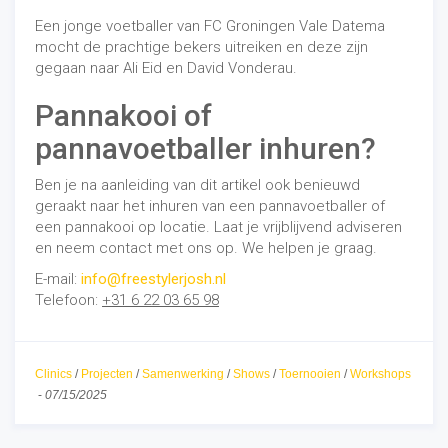
Een jonge voetballer van FC Groningen Vale Datema
mocht de prachtige bekers uitreiken en deze zijn
gegaan naar Ali Eid en David Vonderau.
Pannakooi of
pannavoetballer inhuren?
Ben je na aanleiding van dit artikel ook benieuwd
geraakt naar het inhuren van een pannavoetballer of
een pannakooi op locatie. Laat je vrijblijvend adviseren
en neem contact met ons op. We helpen je graag.
E-mail:
info@freestylerjosh.nl
Telefoon:
+31 6 22 03 65 98
Clinics
/
Projecten
/
Samenwerking
/
Shows
/
Toernooien
/
Workshops
-
07/15/2025