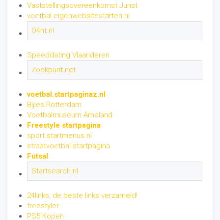
Vaststellingsovereenkomst Jurist
voetbal.eigenwebsitestarten.nl
O4nt.nl
Speeddating Vlaanderen
Zoekpunt.net
voetbal.startpaginaz.nl
Bijles Rotterdam
Voetbalmuseum Ameland
Freestyle startpagina
sport.startmenus.nl
straatvoetbal startpagina
Futsal
Startsearch.nl
24links, de beste links verzameld!
freestyler
PS5 Kopen