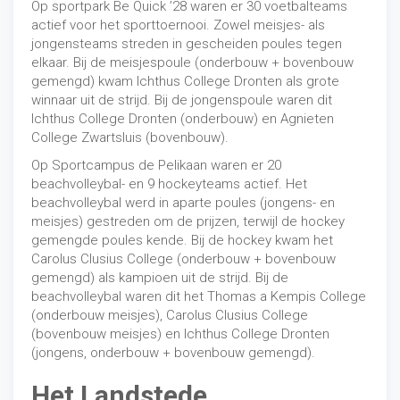
Op sportpark Be Quick ’28 waren er 30 voetbalteams
actief voor het sporttoernooi. Zowel meisjes- als
jongensteams streden in gescheiden poules tegen
elkaar. Bij de meisjespoule (onderbouw + bovenbouw
gemengd) kwam Ichthus College Dronten als grote
winnaar uit de strijd. Bij de jongenspoule waren dit
Ichthus College Dronten (onderbouw) en Agnieten
College Zwartsluis (bovenbouw).
Op Sportcampus de Pelikaan waren er 20
beachvolleybal- en 9 hockeyteams actief. Het
beachvolleybal werd in aparte poules (jongens- en
meisjes) gestreden om de prijzen, terwijl de hockey
gemengde poules kende. Bij de hockey kwam het
Carolus Clusius College (onderbouw + bovenbouw
gemengd) als kampioen uit de strijd. Bij de
beachvolleybal waren dit het Thomas a Kempis College
(onderbouw meisjes), Carolus Clusius College
(bovenbouw meisjes) en Ichthus College Dronten
(jongens, onderbouw + bovenbouw gemengd).
Het Landstede