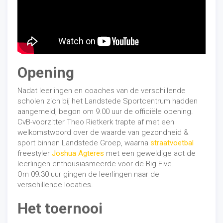
Opening
Nadat leerlingen en coaches van de verschillende
scholen zich bij het Landstede Sportcentrum hadden
aangemeld, begon om 9.00 uur de officiële opening.
CvB-voorzitter Theo Rietkerk trapte af met een
welkomstwoord over de waarde van gezondheid &
sport binnen Landstede Groep, waarna
straatvoetbal
freestyler
Joshua Agteres
met een geweldige act de
leerlingen enthousiasmeerde voor de Big Five.
Om 09.30 uur gingen de leerlingen naar de
verschillende locaties.
Het toernooi