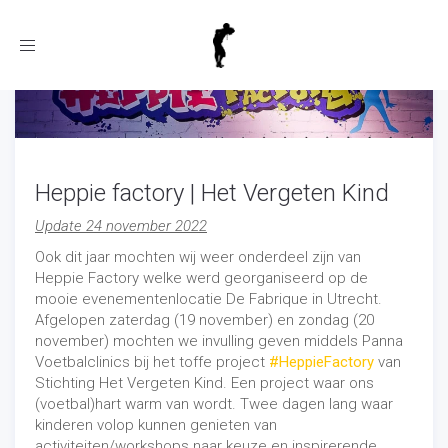
Toggle
navigation
Heppie factory | Het Vergeten Kind
Update 24 november 2022
Ook dit jaar mochten wij weer onderdeel zijn van
Heppie Factory welke werd georganiseerd op de
mooie evenementenlocatie De Fabrique in Utrecht.
Afgelopen zaterdag (19 november) en zondag (20
november) mochten we invulling geven middels Panna
Voetbalclinics bij het toffe project
#HeppieFactory
van
Stichting Het Vergeten Kind. Een project waar ons
(voetbal)hart warm van wordt. Twee dagen lang waar
kinderen volop kunnen genieten van
activiteiten/workshops naar keuze en inspirerende