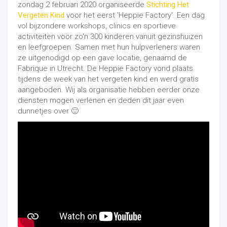
zondag 2 februari 2020 organiseerde
Stichting Het
Vergeten Kind
voor het eerst 'Heppie Factory'. Een dag
vol bijzondere workshops, clinics en sportieve
activiteiten voor zo'n 300 kinderen vanuit gezinshuizen
en leefgroepen. Samen met hun hulpverleners waren
ze uitgenodigd op een gave locatie, genaamd de
Fabrique in Utrecht. De Heppie Factory vond plaats
tijdens de week van het vergeten kind en werd gratis
aangeboden. Wij als organisatie hebben eerder onze
diensten mogen verlenen en deden dit jaar even
dunnetjes over 🙂