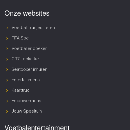
Onze websites
Voetbal Trucjes Leren
FIFA Spel
Voetballer boeken
CR7 Lookalike
Beatboxer inhuren
Entertainmens
Kaarttruc
Empowermens
Jouw Speeltuin
Begeleiding en positieve
aandacht
Voetbalentertainment